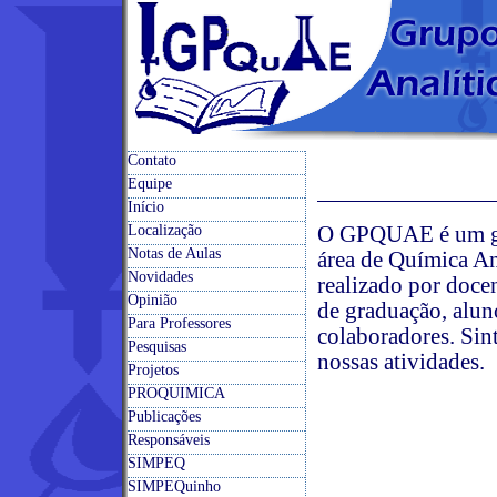
Contato
Equipe
Início
O GPQUAE é um gru
Localização
Notas de Aulas
área de Química An
Novidades
realizado por doc
Opinião
de graduação, alun
Para Professores
colaboradores. Sin
Pesquisas
nossas atividades.
Projetos
PROQUIMICA
fsdlkjfçsldf´
Publicações
rewpoirwp
Responsáveis
SIMPEQ
SIMPEQuinho