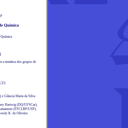
MP
 de Química
e Química
Q
om a temática dos grupos de
 GT3
e Gláucia Maria da Silva
dney Hartwig (DQ/UFSCar);
ko Iamamoto (FFCLRP/USP);
sely K. de Oliveira