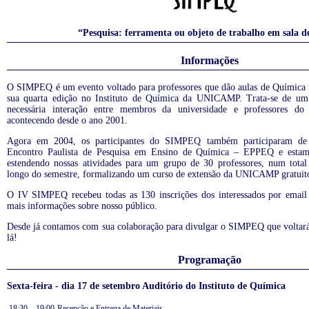
“Pesquisa: ferramenta ou objeto de trabalho em sala d
Informações
O SIMPEQ é um evento voltado para professores que dão aulas de Química 
sua quarta edição no Instituto de Química da UNICAMP. Trata-se de um
necessária interação entre membros da universidade e professores d
acontecendo desde o ano 2001.
Agora em 2004, os participantes do SIMPEQ também participaram de 
Encontro Paulista de Pesquisa em Ensino de Química – EPPEQ e estam
estendendo nossas atividades para um grupo de 30 professores, num total
longo do semestre, formalizando um curso de extensão da UNICAMP gratuit
O IV SIMPEQ recebeu todas as 130 inscrições dos interessados por email
mais informações sobre nosso público.
Desde já contamos com sua colaboração para divulgar o SIMPEQ que voltará
lá!
Programação
Sexta-feira - dia 17 de setembro Auditório do Instituto de Química
18:30 – 19:00
Recepção e Entrega de Materiais