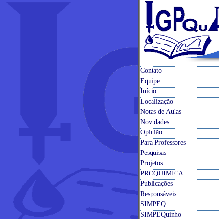
Contato
Equipe
Início
Localização
Notas de Aulas
Novidades
Opinião
Para Professores
Pesquisas
Projetos
PROQUIMICA
Publicações
Responsáveis
SIMPEQ
SIMPEQuinho