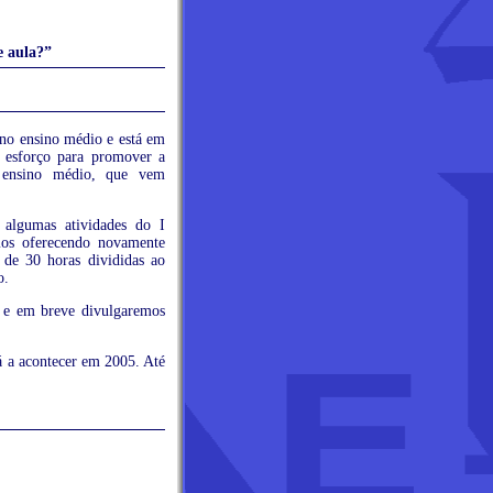
e aula?”
no ensino médio e está em
 esforço para promover a
o ensino médio, que vem
algumas atividades do I
os oferecendo novamente
 de 30 horas divididas ao
o.
 e em breve divulgaremos
 a acontecer em 2005. Até