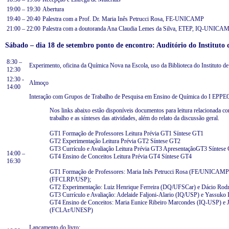
19:00 – 19:30
Abertura
19:40 – 20:40
Palestra com a Prof. Dr. Maria Inês Petrucci Rosa, FE-UNICAMP
21:00 – 22:00
Palestra com a doutoranda Ana Claudia Lemes da Silva, ETEP, IQ-UNICA
Sábado – dia 18 de setembro ponto de encontro: Auditório do Instituto
8:30 –
Experimento, oficina da Química Nova na Escola, uso da Biblioteca do Instituto d
12:30
12:30 -
Almoço
14:00
Interação com Grupos de Trabalho de Pesquisa em Ensino de Química do I EPPE
Nos links abaixo estão disponíveis documentos para leitura relacionada c
trabalho e as sínteses das atividades, além do relato da discussão geral.
GT1 Formação de Professores
Leitura Prévia GT1
Síntese GT1
GT2 Experimentação
Leitura Prévia GT2
Síntese GT2
GT3 Currículo e Avaliação
Leitura Prévia GT3
ApresentaçãoGT3
Síntese
14:00 –
GT4 Ensino de Conceitos
Leitura Prévia GT4
Síntese GT4
16:30
GT1 Formação de Professores: Maria Inês Petrucci Rosa (FE/UNICAMP) 
(FFCLRP/USP);
GT2 Experimentação: Luiz Henrique Ferreira (DQ/UFSCar) e Dácio Ro
GT3 Currículo e Avaliação: Adelaide Faljoni-Alario (IQ/USP) e Yassu
GT4 Ensino de Conceitos: Maria Eunice Ribeiro Marcondes (IQ-USP) e Jo
(FCLAr/UNESP)
Lançamento do livro: